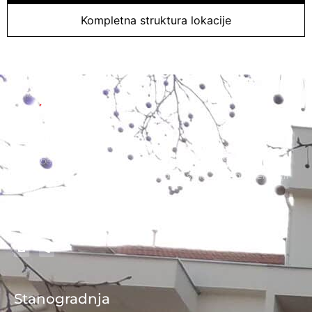
Kompletna struktura lokacije
„Jokić invest“ d.o.o. Novi Sad bavi se izgradnjom
stambenih i nestambenih objekata. Zaključno sa
decembrom 2025. godine, izgradili smo 27 stambenih ili
stambeno-poslovnih zgrada.
Stanogradnja