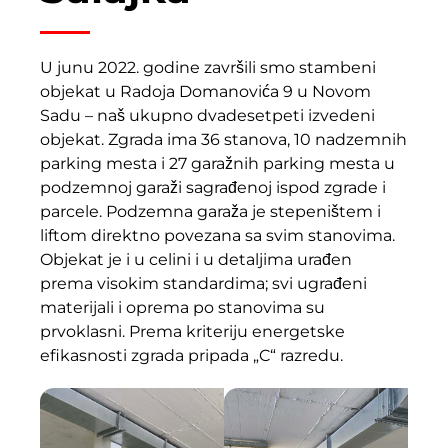
U junu 2022. godine završili smo stambeni
objekat u Radoja Domanovića 9 u Novom
Sadu – naš ukupno dvadesetpeti izvedeni
objekat. Zgrada ima 36 stanova, 10 nadzemnih
parking mesta i 27 garažnih parking mesta u
podzemnoj garaži sagrađenoj ispod zgrade i
parcele. Podzemna garaža je stepeništem i
liftom direktno povezana sa svim stanovima.
Objekat je i u celini i u detaljima urađen
prema visokim standardima; svi ugrađeni
materijali i oprema po stanovima su
prvoklasni. Prema kriteriju energetske
efikasnosti zgrada pripada „C“ razredu.