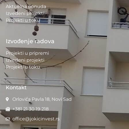
Aktuelna ponuda
Izvedeni projekti
Projekti u toku
Izvođenje radova
Projekti u pripremi
Izvedeni projekti
Projekti u toku
Kontakt
Orlovića Pavla 18, Novi Sad
+381 21 30 19 218
office@jokicinvest.rs