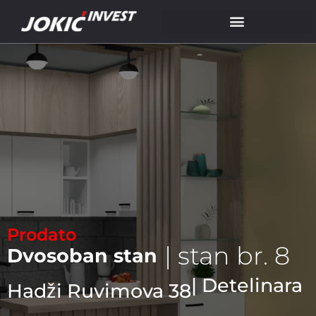
Prodato
| stan br. 8
Dvosoban stan
| Detelinara
Hadži Ruvimova 38