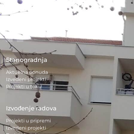
stambenih i nestambenih objekata. Zaključno sa
decembrom 2025. godine, izgradili smo 27 stambenih ili
stambeno-poslovnih zgrada.
Stanogradnja
Aktuelna ponuda
Izvedeni projekti
Projekti u toku
Izvođenje radova
Projekti u pripremi
Izvedeni projekti