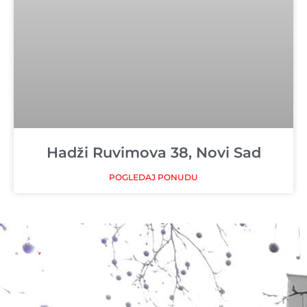
Hadži Ruvimova 38, Novi Sad
POGLEDAJ PONUDU
„Jokić invest“ d.o.o. Novi Sad bavi se izgradnjom