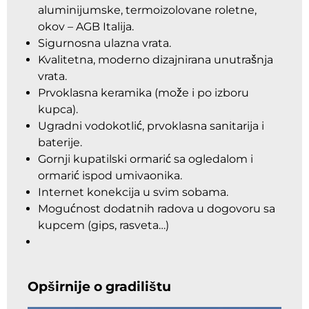
aluminijumske, termoizolovane roletne,
okov – AGB Italija.
Sigurnosna ulazna vrata.
Kvalitetna, moderno dizajnirana unutrašnja
vrata.
Prvoklasna keramika (može i po izboru
kupca).
Ugradni vodokotlić, prvoklasna sanitarija i
baterije.
Gornji kupatilski ormarić sa ogledalom i
ormarić ispod umivaonika.
Internet konekcija u svim sobama.
Mogućnost dodatnih radova u dogovoru sa
kupcem (gips, rasveta…)
Opširnije o gradilištu