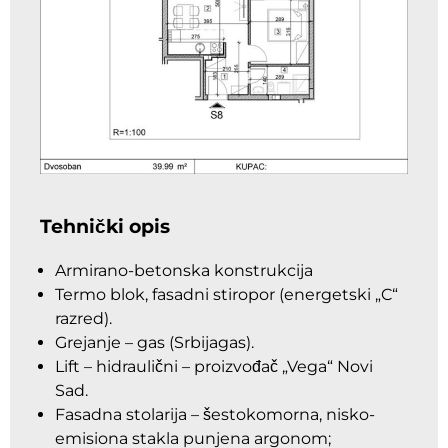
Tehnički opis
Armirano-betonska konstrukcija
Termo blok, fasadni stiropor (energetski „C“
razred).
Grejanje – gas (Srbijagas).
Lift – hidraulični – proizvođač „Vega“ Novi
Sad.
Fasadna stolarija – šestokomorna, nisko-
emisiona stakla punjena argonom;