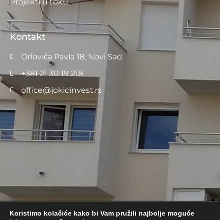
Projekti u toku
Kontakt
Orlovića Pavla 18, Novi Sad
+381 21 30 19 218
office@jokicinvest.rs
Koristimo kolačiće kako bi Vam pružili najbolje moguće