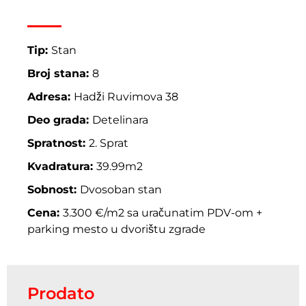
Tip:
Stan
Broj stana:
8
Adresa:
Hadži Ruvimova 38
Deo grada:
Detelinara
Spratnost:
2. Sprat
Kvadratura:
39.99m2
Sobnost:
Dvosoban stan
Cena:
3.300 €/m2 sa uračunatim PDV-om +
parking mesto u dvorištu zgrade
Prodato