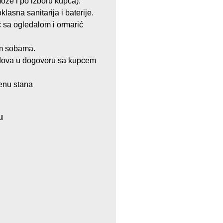
ože i po izboru kupca).
lasna sanitarija i baterije.
ć sa ogledalom i ormarić
im sobama.
dova u dogovoru sa kupcem
enu stana
u