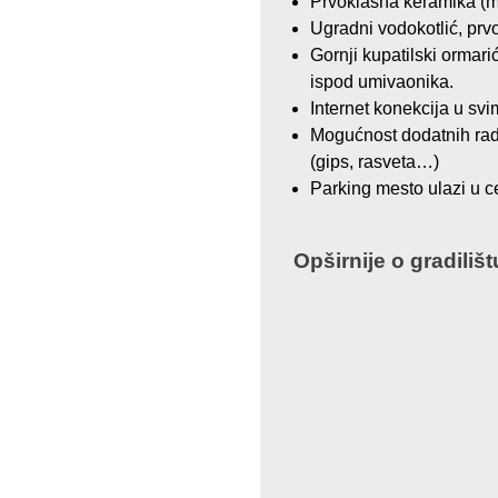
Prvoklasna keramika (m
Ugradni vodokotlić, prvok
Gornji kupatilski ormari
ispod umivaonika.
Internet konekcija u sv
Mogućnost dodatnih ra
(gips, rasveta…)
Parking mesto ulazi u c
Opširnije o gradilišt