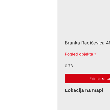
Branka Radičevića 4
Pogled objekta »
Primer ente
Lokacija na mapi