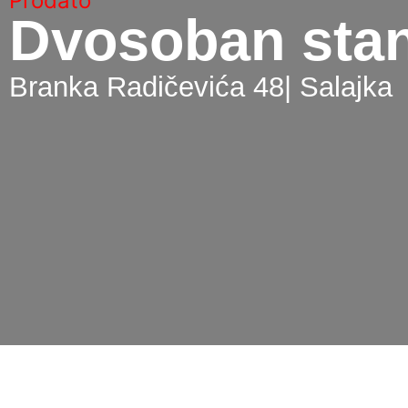
Prodato
Dvosoban sta
Branka Radičevića 48
| Salajka