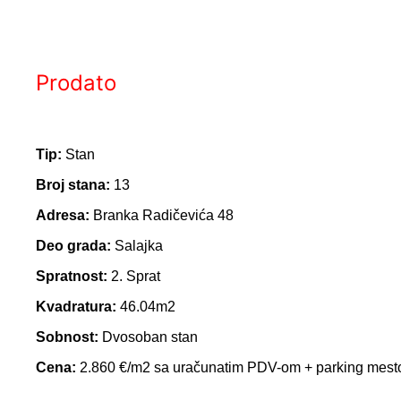
Prodato
Tip:
Stan
Broj stana:
13
Adresa:
Branka Radičevića 48
Deo grada:
Salajka
Spratnost:
2. Sprat
Kvadratura:
46.04m2
Sobnost:
Dvosoban stan
Cena:
2.860 €/m2 sa uračunatim PDV-om + parking mesto