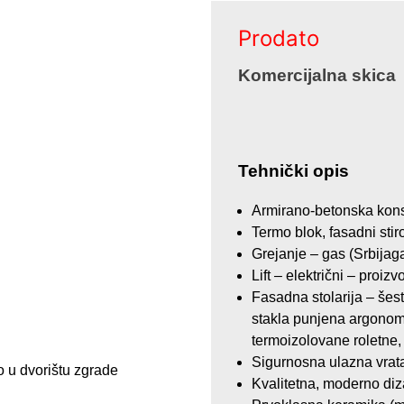
Prodato
Komercijalna skica
Tehnički opis
Armirano-betonska kons
Termo blok, fasadni stir
Grejanje – gas (Srbijaga
Lift – električni – proi
Fasadna stolarija – še
stakla punjena argonom
termoizolovane roletne, 
Sigurnosna ulazna vrat
 u dvorištu zgrade
Kvalitetna, moderno diz