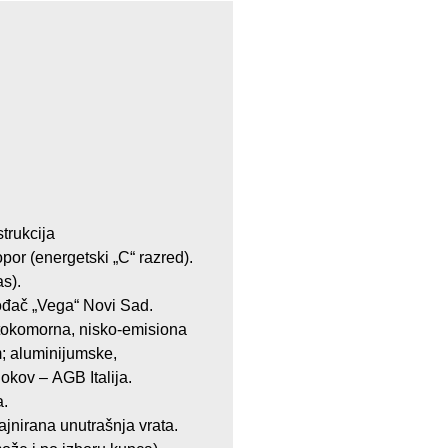
trukcija
opor (energetski „C“ razred).
s).
zvođač „Vega“ Novi Sad.
stokomorna, nisko-emisiona
; aluminijumske,
okov – AGB Italija.
a.
ajnirana unutrašnja vrata.