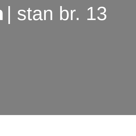
n
| stan br. 13