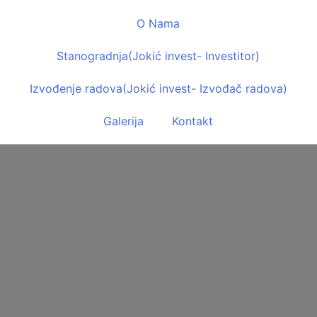
O Nama
Stanogradnja
(Jokić invest- Investitor)
Izvođenje radova
(Jokić invest- Izvođač radova)
Galerija
Kontakt