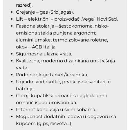
razred).
Grejanje – gas (Srbijagas).
Lift – električni – proizvođač „Vega“ Novi Sad.
Fasadna stolarija – šestokomorna, nisko-
emisiona stakla punjena argonom;
aluminijumske, termoizolovane roletne,
okov – AGB Italija.
Sigurnosna ulazna vrata.
Kvalitetna, moderno dizajnirana unutrašnja
vrata.
Podne obloge tarket/keramika.
Ugradni vodokotlić, prvoklasna sanitarija i
baterije.
Gornji kupatilski ormarić sa ogledalom i
ormarić ispod umivaonika.
Internet konekcija u svim sobama.
Mogućnost dodatnih radova u dogovoru sa
kupcem (gips, rasveta…)