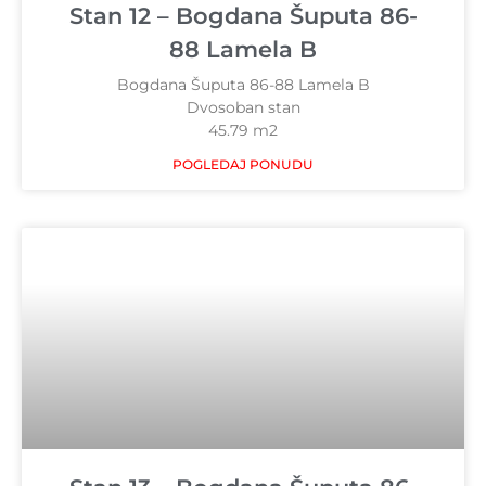
Stan 12 – Bogdana Šuputa 86-
88 Lamela B
Bogdana Šuputa 86-88 Lamela B
Dvosoban stan
45.79 m2
POGLEDAJ PONUDU