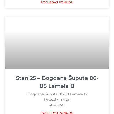
POGLEDAJ PONUDU
Stan 25 – Bogdana Šuputa 86-
88 Lamela B
Bogdana Šuputa 86-88 Lamela B
Dvosoban stan
48.45 m2
POGLEDAJ PONUDU