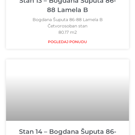
Stan 13 – Bogdana Šuputa 86-
88 Lamela B
Bogdana Šuputa 86-88 Lamela B
Četvorosoban stan
80.17 m2
POGLEDAJ PONUDU
Stan 14 – Bogdana Šuputa 86-