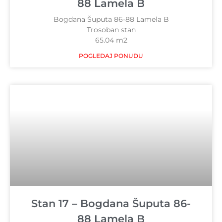
88 Lamela B
Bogdana Šuputa 86-88 Lamela B
Trosoban stan
65.04 m2
POGLEDAJ PONUDU
Stan 17 – Bogdana Šuputa 86-
88 Lamela B