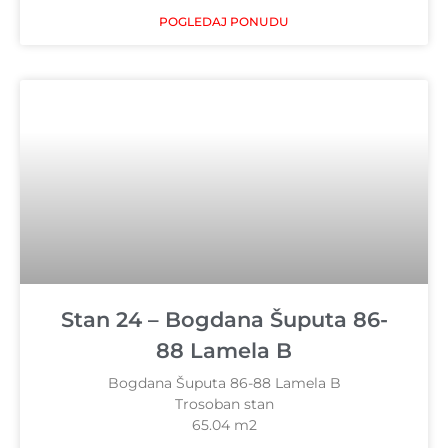
POGLEDAJ PONUDU
Stan 24 – Bogdana Šuputa 86-
88 Lamela B
Bogdana Šuputa 86-88 Lamela B
Trosoban stan
65.04 m2