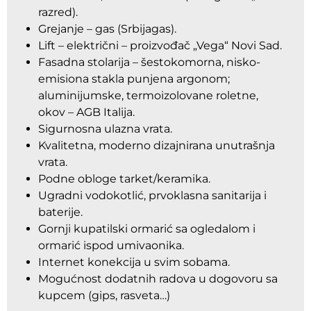
razred).
Grejanje – gas (Srbijagas).
Lift – električni – proizvođač „Vega“ Novi Sad.
Fasadna stolarija – šestokomorna, nisko-
emisiona stakla punjena argonom;
aluminijumske, termoizolovane roletne,
okov – AGB Italija.
Sigurnosna ulazna vrata.
Kvalitetna, moderno dizajnirana unutrašnja
vrata.
Podne obloge tarket/keramika.
Ugradni vodokotlić, prvoklasna sanitarija i
baterije.
Gornji kupatilski ormarić sa ogledalom i
ormarić ispod umivaonika.
Internet konekcija u svim sobama.
Mogućnost dodatnih radova u dogovoru sa
kupcem (gips, rasveta…)