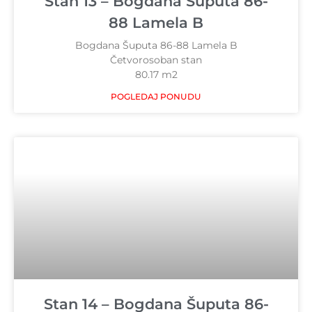
Stan 13 – Bogdana Šuputa 86-
88 Lamela B
Bogdana Šuputa 86-88 Lamela B
Četvorosoban stan
80.17 m2
POGLEDAJ PONUDU
Stan 14 – Bogdana Šuputa 86-