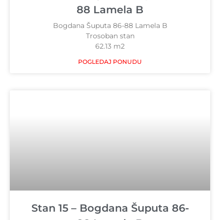
88 Lamela B
Bogdana Šuputa 86-88 Lamela B
Trosoban stan
62.13 m2
POGLEDAJ PONUDU
Stan 15 – Bogdana Šuputa 86-