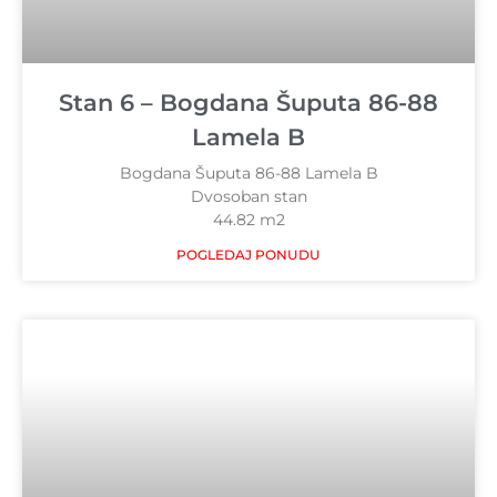
Stan 6 – Bogdana Šuputa 86-88
Lamela B
Bogdana Šuputa 86-88 Lamela B
Dvosoban stan
44.82 m2
POGLEDAJ PONUDU