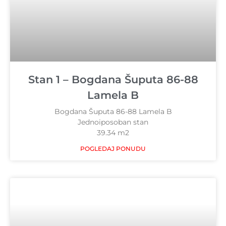
Stan 1 – Bogdana Šuputa 86-88
Lamela B
Bogdana Šuputa 86-88 Lamela B
Jednoiposoban stan
39.34 m2
POGLEDAJ PONUDU