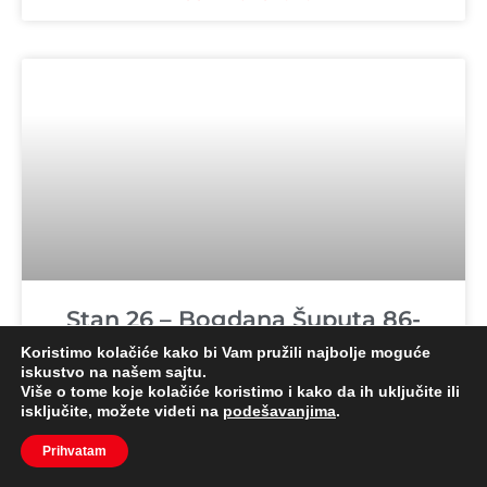
Stan 26 – Bogdana Šuputa 86-
88 Lamela B
Koristimo kolačiće kako bi Vam pružili najbolje moguće
iskustvo na našem sajtu.
Bogdana Šuputa 86-88 Lamela B
Više o tome koje kolačiće koristimo i kako da ih uključite ili
Dvosoban stan
isključite, možete videti na
podešavanjima
.
47.35 m2
Prihvatam
POGLEDAJ PONUDU