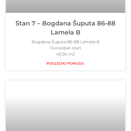
Stan 7 – Bogdana Šuputa 86-88
Lamela B
Bogdana Šuputa 86-88 Lamela B
Dvosoban stan
45.56 m2
POGLEDAJ PONUDU