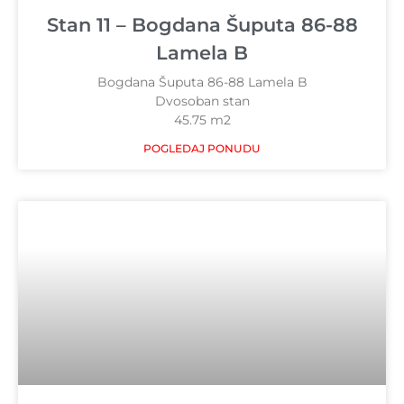
Stan 11 – Bogdana Šuputa 86-88
Lamela B
Bogdana Šuputa 86-88 Lamela B
Dvosoban stan
45.75 m2
POGLEDAJ PONUDU