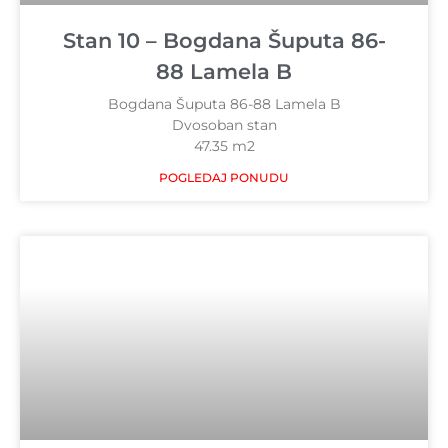
Stan 10 – Bogdana Šuputa 86-
88 Lamela B
Bogdana Šuputa 86-88 Lamela B
Dvosoban stan
47.35 m2
POGLEDAJ PONUDU