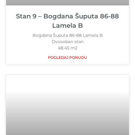
Stan 9 – Bogdana Šuputa 86-88
Lamela B
Bogdana Šuputa 86-88 Lamela B
Dvosoban stan
48.45 m2
POGLEDAJ PONUDU