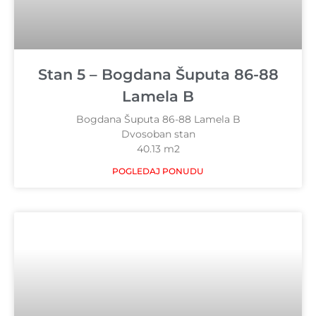
Stan 5 – Bogdana Šuputa 86-88
Lamela B
Bogdana Šuputa 86-88 Lamela B
Dvosoban stan
40.13 m2
POGLEDAJ PONUDU