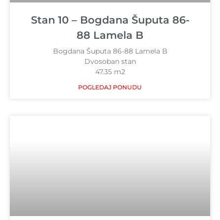
Stan 10 – Bogdana Šuputa 86-
88 Lamela B
Bogdana Šuputa 86-88 Lamela B
Dvosoban stan
47.35 m2
POGLEDAJ PONUDU