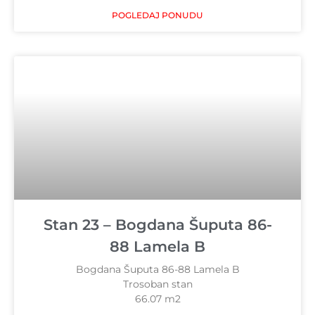
POGLEDAJ PONUDU
Stan 23 – Bogdana Šuputa 86-
88 Lamela B
Bogdana Šuputa 86-88 Lamela B
Trosoban stan
66.07 m2