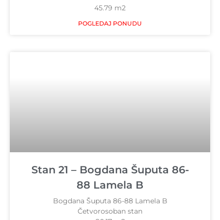
45.79 m2
POGLEDAJ PONUDU
Stan 21 – Bogdana Šuputa 86-
88 Lamela B
Bogdana Šuputa 86-88 Lamela B
Četvorosoban stan