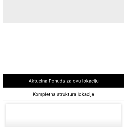
Aktuelna Ponuda za ovu lokaciju
Kompletna struktura lokacije