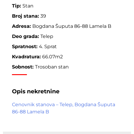
Tip:
Stan
Broj stana:
39
Adresa:
Bogdana Šuputa 86-88 Lamela B
Deo grada:
Telep
Spratnost:
4. Sprat
Kvadratura:
66.07m2
Sobnost:
Trosoban stan
Opis nekretnine
Cenovnik stanova – Telep, Bogdana Šuputa
86-88 Lamela B