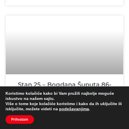
Stan 25 – Bogdana Šuputa 86-
88 Lamela B
Koristimo kolačiće kako bi Vam pružili najbolje moguće
iskustvo na našem sajtu.
Bogdana Šuputa 86-88 Lamela B
Više o tome koje kolačiće koristimo i kako da ih uključite ili
Dvosoban stan
isključite, možete videti na
podešavanjima
.
48.45 m2
Prihvatam
POGLEDAJ PONUDU