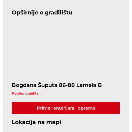
Opširnije o gradilištu
Bogdana Šuputa 86-88 Lamela B
Pogled objekta »
Primer enterijera i opreme
Lokacija na mapi