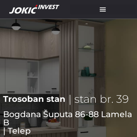
| stan br. 39
Trosoban stan
Bogdana Šuputa 86-88 Lamela
B
| Telep