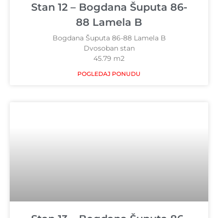
Stan 12 – Bogdana Šuputa 86-
88 Lamela B
Bogdana Šuputa 86-88 Lamela B
Dvosoban stan
45.79 m2
POGLEDAJ PONUDU