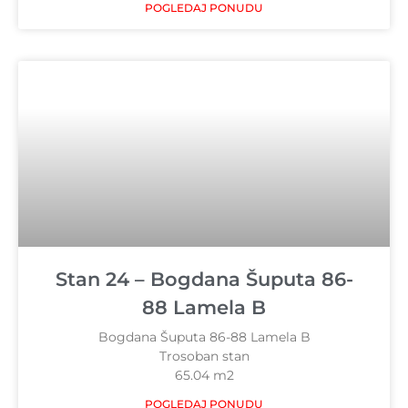
POGLEDAJ PONUDU
Stan 24 – Bogdana Šuputa 86-
88 Lamela B
Bogdana Šuputa 86-88 Lamela B
Trosoban stan
65.04 m2
POGLEDAJ PONUDU