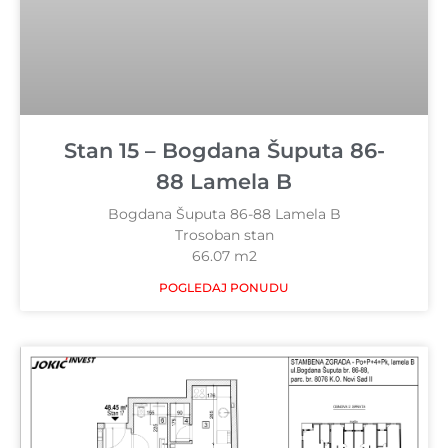
Stan 15 – Bogdana Šuputa 86-
88 Lamela B
Bogdana Šuputa 86-88 Lamela B
Trosoban stan
66.07 m2
POGLEDAJ PONUDU