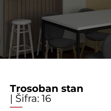
Trosoban stan
| Šifra: 16