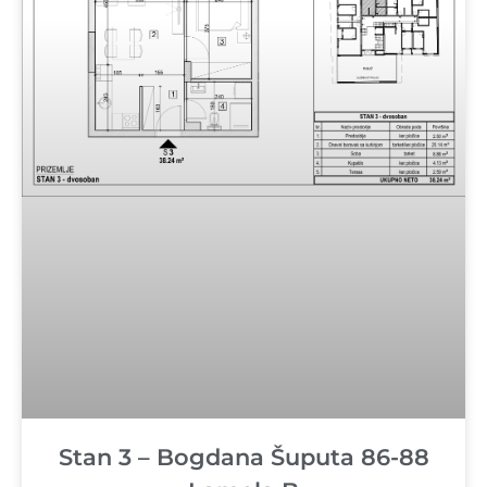
Stan 3 – Bogdana Šuputa 86-88