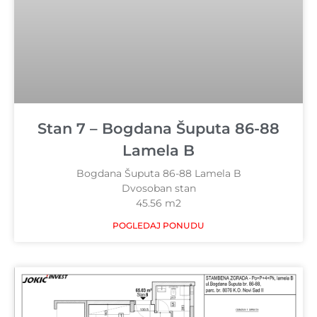
Stan 7 – Bogdana Šuputa 86-88
Lamela B
Bogdana Šuputa 86-88 Lamela B
Dvosoban stan
45.56 m2
POGLEDAJ PONUDU