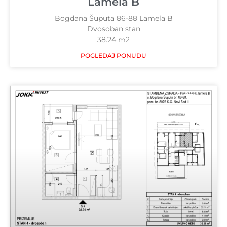
Lamela B
Bogdana Šuputa 86-88 Lamela B
Dvosoban stan
38.24 m2
POGLEDAJ PONUDU