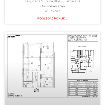
Bogdana Šuputa 86-88 Lamela B
Dvosoban stan
45.75 m2
POGLEDAJ PONUDU