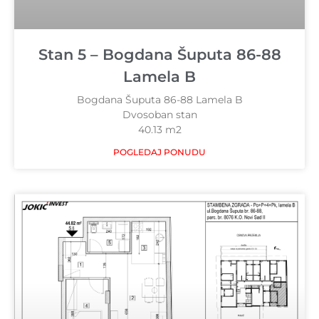
Stan 5 – Bogdana Šuputa 86-88
Lamela B
Bogdana Šuputa 86-88 Lamela B
Dvosoban stan
40.13 m2
POGLEDAJ PONUDU