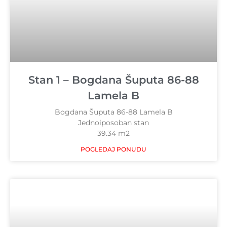
Stan 1 – Bogdana Šuputa 86-88
Lamela B
Bogdana Šuputa 86-88 Lamela B
Jednoiposoban stan
39.34 m2
POGLEDAJ PONUDU