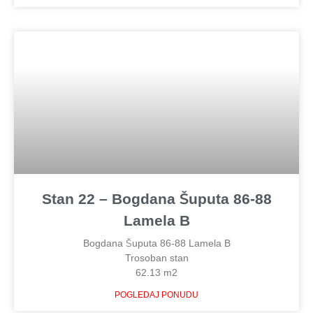
Stan 22 – Bogdana Šuputa 86-88
Lamela B
Bogdana Šuputa 86-88 Lamela B
Trosoban stan
62.13 m2
POGLEDAJ PONUDU