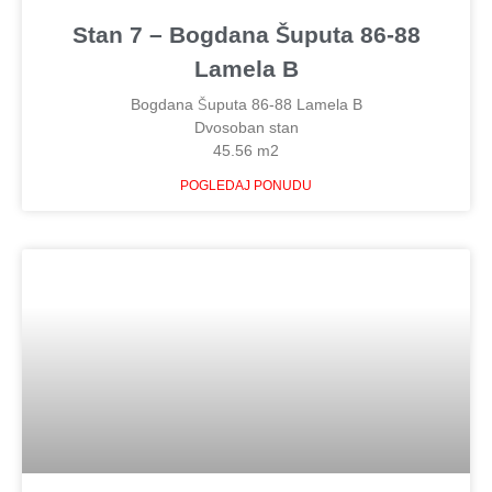
Stan 7 – Bogdana Šuputa 86-88
Lamela B
Bogdana Šuputa 86-88 Lamela B
Dvosoban stan
45.56 m2
POGLEDAJ PONUDU