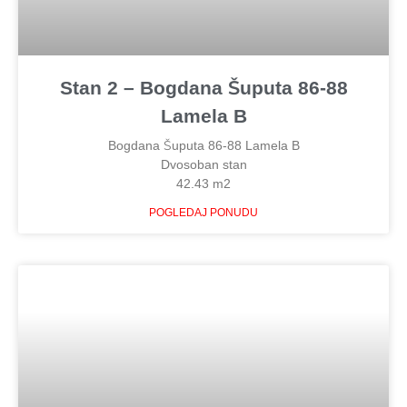
Stan 2 – Bogdana Šuputa 86-88
Lamela B
Bogdana Šuputa 86-88 Lamela B
Dvosoban stan
42.43 m2
POGLEDAJ PONUDU