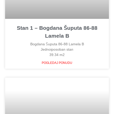
Stan 1 – Bogdana Šuputa 86-88
Lamela B
Bogdana Šuputa 86-88 Lamela B
Jednoiposoban stan
39.34 m2
POGLEDAJ PONUDU