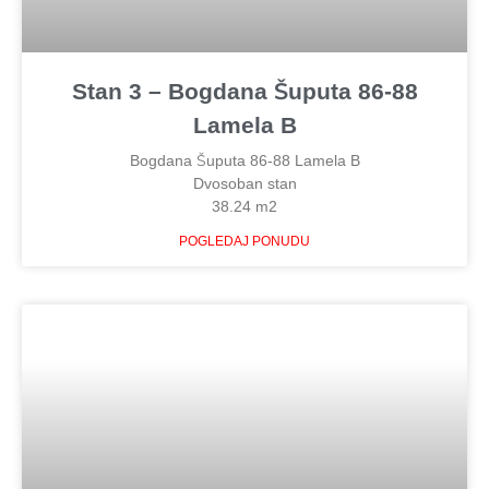
Stan 3 – Bogdana Šuputa 86-88
Lamela B
Bogdana Šuputa 86-88 Lamela B
Dvosoban stan
38.24 m2
POGLEDAJ PONUDU