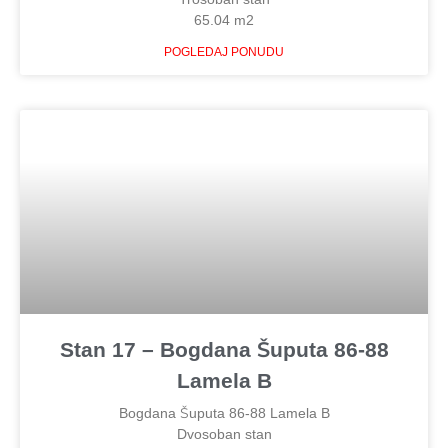
65.04 m2
POGLEDAJ PONUDU
Stan 17 – Bogdana Šuputa 86-88
Lamela B
Bogdana Šuputa 86-88 Lamela B
Dvosoban stan