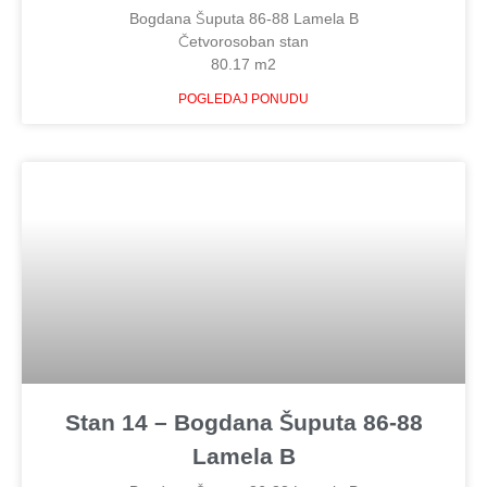
Bogdana Šuputa 86-88 Lamela B
Četvorosoban stan
80.17 m2
POGLEDAJ PONUDU
Stan 14 – Bogdana Šuputa 86-88
Lamela B