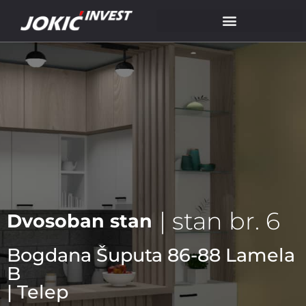
| stan br. 6
Dvosoban stan
Bogdana Šuputa 86-88 Lamela
B
| Telep