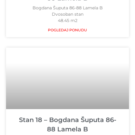
Bogdana Šuputa 86-88 Lamela B
Dvosoban stan
48.45 m2
POGLEDAJ PONUDU
Stan 18 – Bogdana Šuputa 86-
88 Lamela B