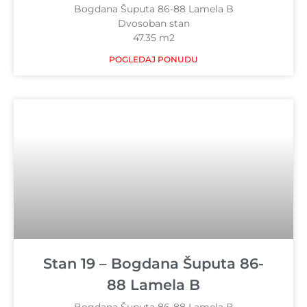
Bogdana Šuputa 86-88 Lamela B
Dvosoban stan
47.35 m2
POGLEDAJ PONUDU
Stan 19 – Bogdana Šuputa 86-
88 Lamela B
Bogdana Šuputa 86-88 Lamela B