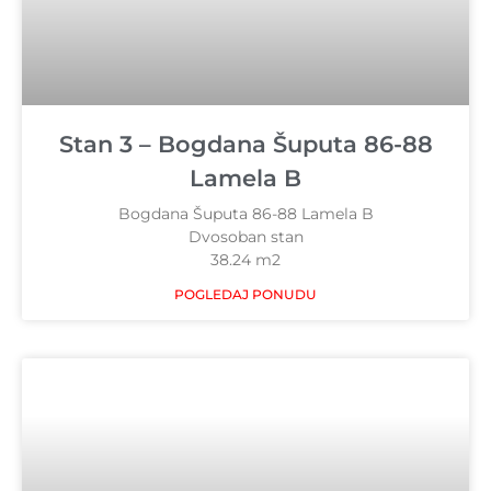
Stan 3 – Bogdana Šuputa 86-88
Lamela B
Bogdana Šuputa 86-88 Lamela B
Dvosoban stan
38.24 m2
POGLEDAJ PONUDU