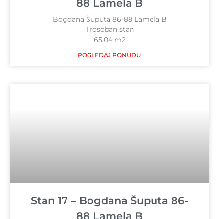
88 Lamela B
Bogdana Šuputa 86-88 Lamela B
Trosoban stan
65.04 m2
POGLEDAJ PONUDU
Stan 17 – Bogdana Šuputa 86-
88 Lamela B