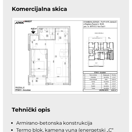
Komercijalna skica
Tehnički opis
Armirano-betonska konstrukcija
Termo blok, kamena vuna (energetski „C“