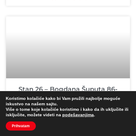
Stan 26 – Bogdana Šuputa 86-
88 Lamela B
Koristimo kolačiće kako bi Vam pružili najbolje moguće
iskustvo na našem sajtu.
Bogdana Šuputa 86-88 Lamela B
Više o tome koje kolačiće koristimo i kako da ih uključite ili
Dvosoban stan
isključite, možete videti na
podešavanjima
.
47.35 m2
Prihvatam
POGLEDAJ PONUDU