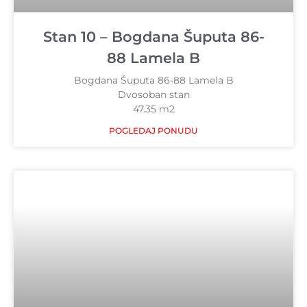
Stan 10 – Bogdana Šuputa 86-
88 Lamela B
Bogdana Šuputa 86-88 Lamela B
Dvosoban stan
47.35 m2
POGLEDAJ PONUDU