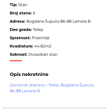
Tip:
Stan
Broj stana:
6
Adresa:
Bogdana Šuputa 86-88 Lamela B
Deo grada:
Telep
Spratnost:
Prizemlje
Kvadratura:
44.82m2
Sobnost:
Dvosoban stan
Opis nekretnine
Cenovnik stanova – Telep, Bogdana Šuputa
86-88 Lamela B