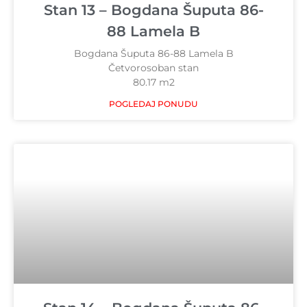
Stan 13 – Bogdana Šuputa 86-
88 Lamela B
Bogdana Šuputa 86-88 Lamela B
Četvorosoban stan
80.17 m2
POGLEDAJ PONUDU