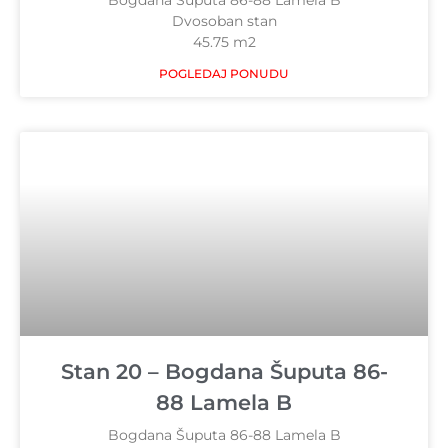
Dvosoban stan
45.75 m2
POGLEDAJ PONUDU
Stan 20 – Bogdana Šuputa 86-
88 Lamela B
Bogdana Šuputa 86-88 Lamela B