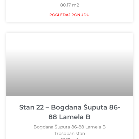
80.17 m2
POGLEDAJ PONUDU
Stan 22 – Bogdana Šuputa 86-
88 Lamela B
Bogdana Šuputa 86-88 Lamela B
Trosoban stan