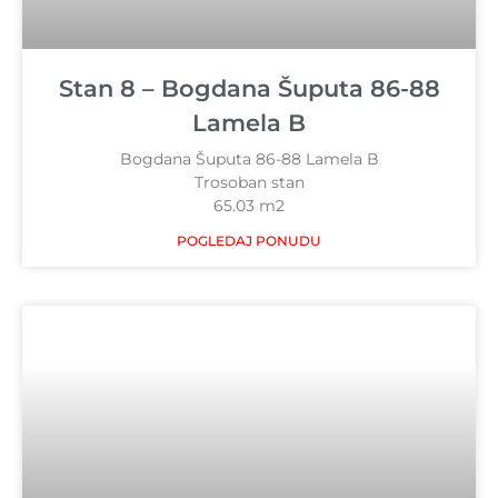
Stan 8 – Bogdana Šuputa 86-88
Lamela B
Bogdana Šuputa 86-88 Lamela B
Trosoban stan
65.03 m2
POGLEDAJ PONUDU