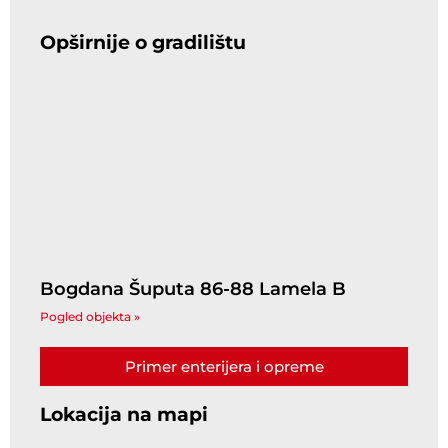
Opširnije o gradilištu
Bogdana Šuputa 86-88 Lamela B
Pogled objekta »
Primer enterijera i opreme
Lokacija na mapi