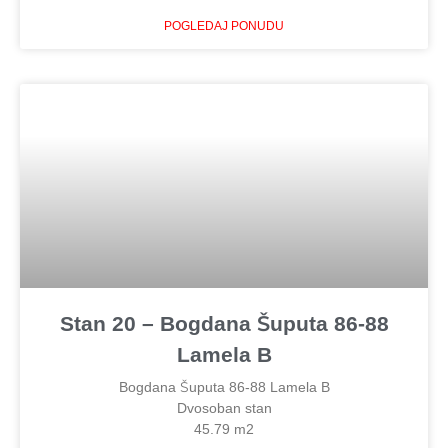
POGLEDAJ PONUDU
Stan 20 – Bogdana Šuputa 86-88
Lamela B
Bogdana Šuputa 86-88 Lamela B
Dvosoban stan
45.79 m2