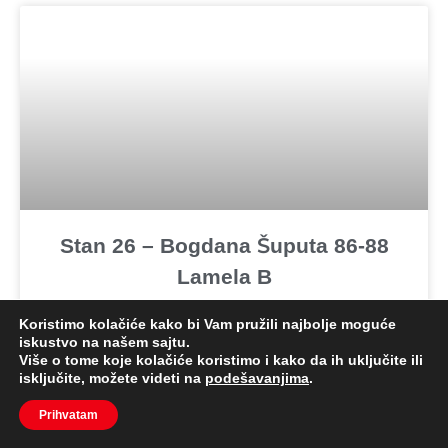
Stan 26 – Bogdana Šuputa 86-88
Lamela B
Bogdana Šuputa 86-88 Lamela B
Koristimo kolačiće kako bi Vam pružili najbolje moguće
Dvosoban stan
iskustvo na našem sajtu.
47.35 m2
Više o tome koje kolačiće koristimo i kako da ih uključite ili
isključite, možete videti na
podešavanjima
.
POGLEDAJ PONUDU
Prihvatam