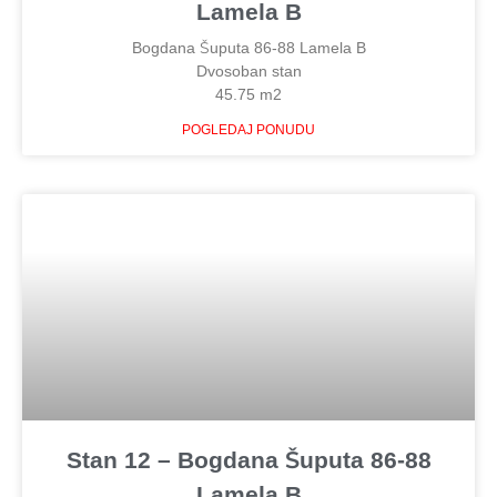
Lamela B
Bogdana Šuputa 86-88 Lamela B
Dvosoban stan
45.75 m2
POGLEDAJ PONUDU
Stan 12 – Bogdana Šuputa 86-88
Lamela B