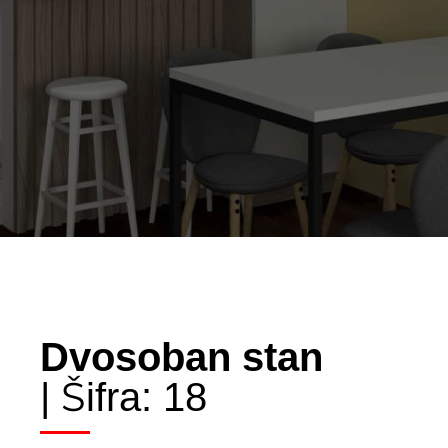
Dvosoban stan
| Šifra: 18