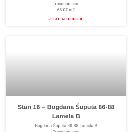
Trosoban stan
66.07 m2
POGLEDAJ PONUDU
Stan 16 – Bogdana Šuputa 86-88
Lamela B
Bogdana Šuputa 86-88 Lamela B
Trosoban stan