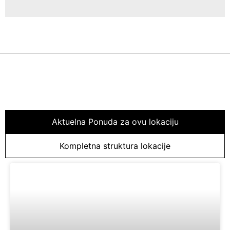
Aktuelna Ponuda za ovu lokaciju
Kompletna struktura lokacije