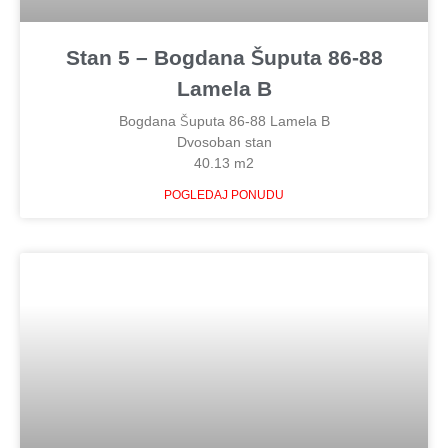
Stan 5 – Bogdana Šuputa 86-88
Lamela B
Bogdana Šuputa 86-88 Lamela B
Dvosoban stan
40.13 m2
POGLEDAJ PONUDU