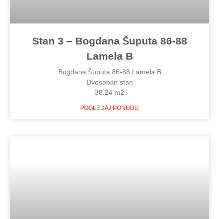
Stan 3 – Bogdana Šuputa 86-88
Lamela B
Bogdana Šuputa 86-88 Lamela B
Dvosoban stan
38.24 m2
POGLEDAJ PONUDU