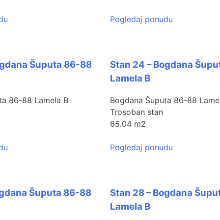
du
Pogledaj ponudu
ogdana Šuputa 86-88
Stan 24 – Bogdana Šupu
Lamela B
ta 86-88 Lamela B
Bogdana Šuputa 86-88 Lame
Trosoban stan
65.04 m2
du
Pogledaj ponudu
ogdana Šuputa 86-88
Stan 28 – Bogdana Šupu
Lamela B