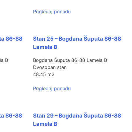
Pogledaj ponudu
ta 86-88
Stan 25 – Bogdana Šuputa 86-88
Lamela B
la B
Bogdana Šuputa 86-88 Lamela B
Dvosoban stan
48.45 m2
Pogledaj ponudu
ta 86-88
Stan 29 – Bogdana Šuputa 86-88
Lamela B