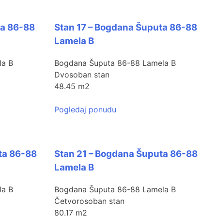
ta 86-88
Stan 17 – Bogdana Šuputa 86-88
Lamela B
la B
Bogdana Šuputa 86-88 Lamela B
Dvosoban stan
48.45 m2
Pogledaj ponudu
ta 86-88
Stan 21 – Bogdana Šuputa 86-88
Lamela B
la B
Bogdana Šuputa 86-88 Lamela B
Četvorosoban stan
80.17 m2