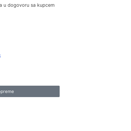
a u dogovoru sa kupcem
B
 opreme