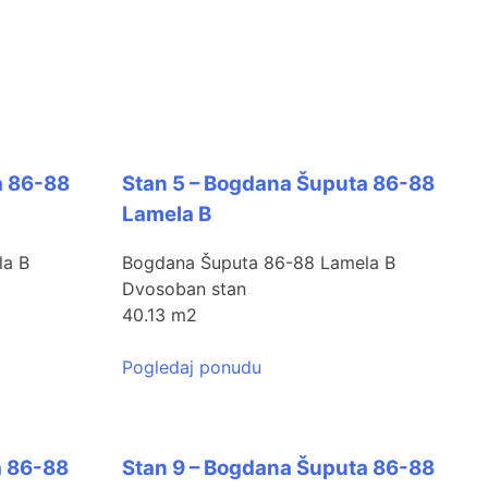
a 86-88
Stan 5 – Bogdana Šuputa 86-88
Lamela B
la B
Bogdana Šuputa 86-88 Lamela B
Dvosoban stan
40.13 m2
Pogledaj ponudu
a 86-88
Stan 9 – Bogdana Šuputa 86-88