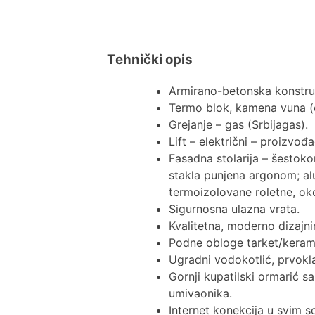
Tehnički opis
Armirano-betonska konstru
Termo blok, kamena vuna (e
Grejanje – gas (Srbijagas).
Lift – električni – proizvođ
Fasadna stolarija – šestok
stakla punjena argonom; al
termoizolovane roletne, oko
Sigurnosna ulazna vrata.
Kvalitetna, moderno dizajni
Podne obloge tarket/keram
Ugradni vodokotlić, prvoklas
Gornji kupatilski ormarić s
umivaonika.
Internet konekcija u svim 