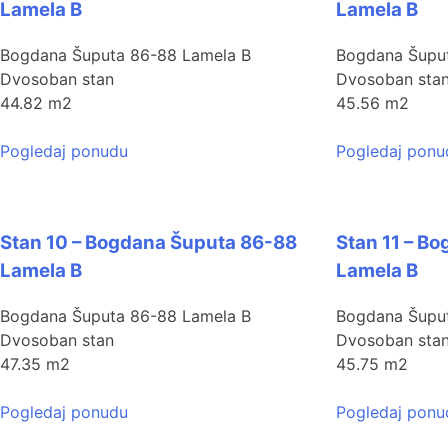
Lamela B
Lamela B
Bogdana Šuputa 86-88 Lamela B
Bogdana Šupu
Dvosoban stan
Dvosoban sta
44.82 m2
45.56 m2
Pogledaj ponudu
Pogledaj ponu
Stan 10 – Bogdana Šuputa 86-88
Stan 11 – B
Lamela B
Lamela B
Bogdana Šuputa 86-88 Lamela B
Bogdana Šupu
Dvosoban stan
Dvosoban sta
47.35 m2
45.75 m2
Pogledaj ponudu
Pogledaj ponu